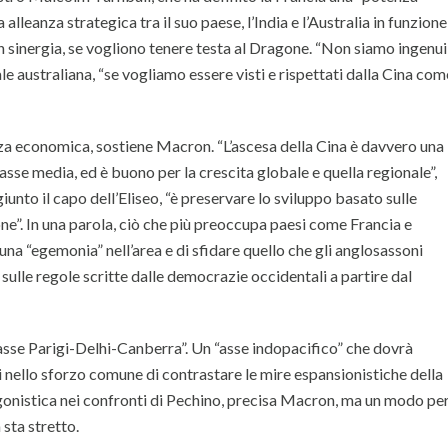
lleanza strategica tra il suo paese, l’India e l’Australia in funzione
 sinergia, se vogliono tenere testa al Dragone. “Non siamo ingenui”
e australiana, “se vogliamo essere visti e rispettati dalla Cina com
nza economica, sostiene Macron. “L’ascesa della Cina è davvero una
lasse media, ed è buono per la crescita globale e quella regionale”,
nto il capo dell’Eliseo, “è preservare lo sviluppo basato sulle
one”. In una parola, ciò che più preoccupa paesi come Francia e
una “egemonia” nell’area e di sfidare quello che gli anglosassoni
sulle regole scritte dalle democrazie occidentali a partire dal
asse Parigi-Delhi-Canberra”. Un “asse indopacifico” che dovrà
i nello sforzo comune di contrastare le mire espansionistiche della
onistica nei confronti di Pechino, precisa Macron, ma un modo pe
 sta stretto.