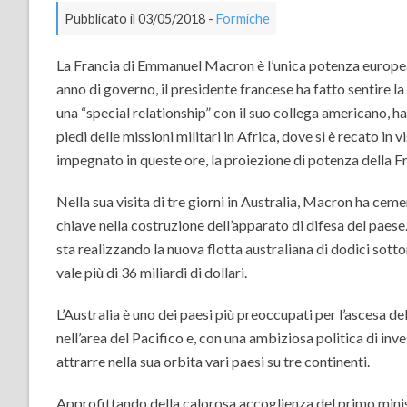
Pubblicato il 03/05/2018 -
Formiche
La Francia di Emmanuel Macron è l’unica potenza europea 
anno di governo, il presidente francese ha fatto sentire la
una “special relationship” con il suo collega americano, ha
piedi delle missioni militari in Africa, dove si è recato i
impegnato in queste ore, la proiezione di potenza della Fr
Nella sua visita di tre giorni in Australia, Macron ha cem
chiave nella costruzione dell’apparato di difesa del pae
sta realizzando la nuova flotta australiana di dodici sott
vale più di 36 miliardi di dollari.
L’Australia è uno dei paesi più preoccupati per l’ascesa 
nell’area del Pacifico e, con una ambiziosa politica di inv
attrarre nella sua orbita vari paesi su tre continenti.
Approfittando della calorosa accoglienza del primo minis