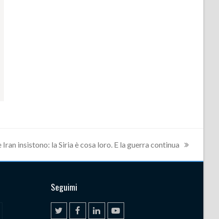
 Iran insistono: la Siria è cosa loro. E la guerra continua
Seguimi
T
F
L
Y