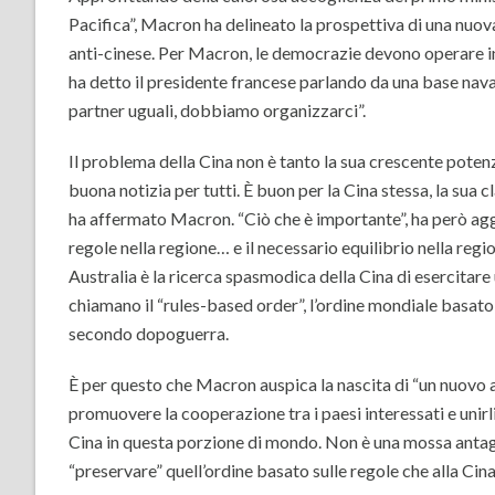
Pacifica”, Macron ha delineato la prospettiva di una nuova a
anti-cinese. Per Macron, le democrazie devono operare in
ha detto il presidente francese parlando da una base naval
partner uguali, dobbiamo organizzarci”.
Il problema della Cina non è tanto la sua crescente pote
buona notizia per tutti. È buon per la Cina stessa, la sua c
ha affermato Macron. “Ciò che è importante”, ha però aggiu
regole nella regione… e il necessario equilibrio nella regi
Australia è la ricerca spasmodica della Cina di esercitare 
chiamano il “rules-based order”, l’ordine mondiale basato 
secondo dopoguerra.
È per questo che Macron auspica la nascita di “un nuovo 
promuovere la cooperazione tra i paesi interessati e unirl
Cina in questa porzione di mondo. Non è una mossa antag
“preservare” quell’ordine basato sulle regole che alla Cina