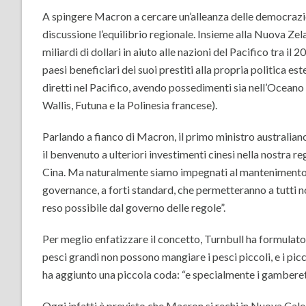
A spingere Macron a cercare un’alleanza delle democrazie
discussione l’equilibrio regionale. Insieme alla Nuova Zel
miliardi di dollari in aiuto alle nazioni del Pacifico tra il
paesi beneficiari dei suoi prestiti alla propria politica e
diretti nel Pacifico, avendo possedimenti sia nell’Oceano
Wallis, Futuna e la Polinesia francese).
Parlando a fianco di Macron, il primo ministro australian
il benvenuto a ulteriori investimenti cinesi nella nostra re
Cina. Ma naturalmente siamo impegnati al mantenimento de
governance, a forti standard, che permetteranno a tutti n
reso possibile dal governo delle regole”.
Per meglio enfatizzare il concetto, Turnbull ha formulato
pesci grandi non possono mangiare i pesci piccoli, e i pi
ha aggiunto una piccola coda: “e specialmente i gamberet
Oggi infatti è previsto che Macron si rechi in Nuova Cale