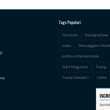
Tags Popolari
Formiche
immigrazione
Islam
Messaggero Vene
gi
politica internazionale
Start Magazine
Trump
Trump Donald J.
Udine
 me
ISCR
Iscriv