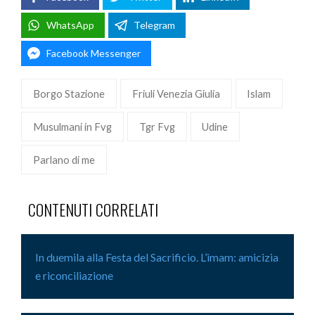
WhatsApp
Telegram
Facebook Messenger
Borgo Stazione
Friuli Venezia Giulia
Islam
Musulmani in Fvg
Tgr Fvg
Udine
Parlano di me
CONTENUTI CORRELATI
In duemila alla Festa del Sacrificio. L’imam: amicizia
e riconciliazione