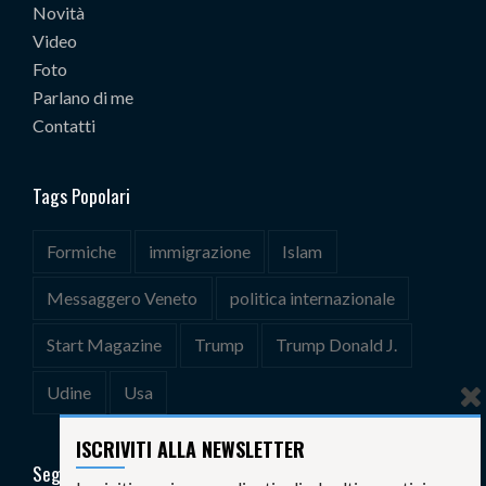
Novità
Video
Foto
Parlano di me
Contatti
Tags Popolari
Formiche
immigrazione
Islam
Messaggero Veneto
politica internazionale
Start Magazine
Trump
Trump Donald J.
Udine
Usa
ISCRIVITI ALLA NEWSLETTER
Seguimi