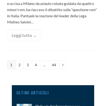
e uccisa a Milano da un’auto rubata guidata da quattro
minori rom, ha riacceso il dibattito sulla “questione rom”
in Italia. Puntuale la reazione del leader della Lega
Matteo Salvini…
Leggi tutto →
Page
1
Page
2
Page
3
Page
4
…
Page
44
Next
ULTIMI ARTICOLI