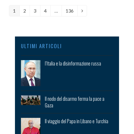
Page
1
Page
2
Page
3
Page
4
…
Page
136
Next
ULTIMI ARTICOLI
l’Italia e la disinformazione russa
Il nodo del disarmo ferma la pace a
Gaza
Il viaggio del Papa in Libano e Turchia