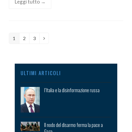
Leggi tutto →
Page
1
Page
2
Page
3
Next
ULTIMI ARTICOLI
l’Italia e la disinformazione russa
Il nodo del disarmo ferma la pace a
Gaza