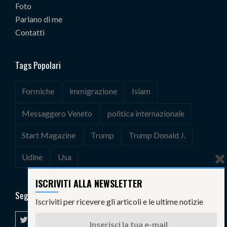
Foto
Parlano di me
Contatti
Tags Popolari
Formiche
immigrazione
Islam
Messaggero Veneto
politica internazionale
Start Magazine
Trump
Trump Donald J.
Udine
Usa
ISCRIVITI ALLA NEWSLETTER
Seguimi
Iscriviti per ricevere gli articoli e le ultime notizie
T
F
L
Y