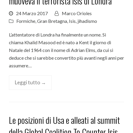
muoveva il terrorista Isis di Londra
24 Marzo 2017
Marco Orioles
Formiche
,
Gran Bretagna
,
Isis
,
jihadismo
L’attentatore di Londra ha finalmente un nome. Si
chiama Khalid Masood ed è nato a Kent il giorno di
Natale del 1964 con il nome di Adrian Elms, da cui si
deduce che si sarebbe convertito più avanti negli anni per
assumere…
Leggi tutto →
Le posizioni di Usa e alleati al summit
della Global Coalition To Counter Isis