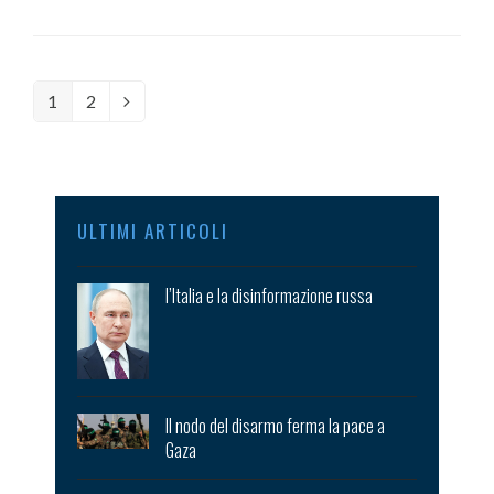
Page
1
Page
2
Next
ULTIMI ARTICOLI
l’Italia e la disinformazione russa
Il nodo del disarmo ferma la pace a
Gaza